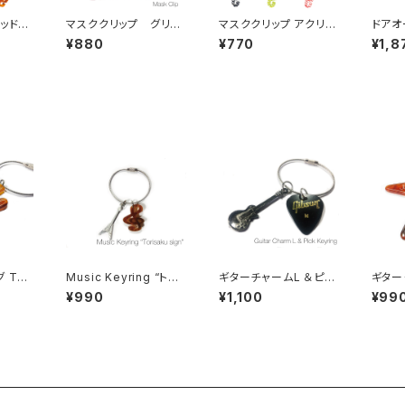
デッドス
マスククリップ グリッ
マスククリップ アクリル
ドアオ
ター
蛍光メッシュ
フック
¥880
¥770
¥1,8
 TL
Music Keyring “ト音
ギターチャームL ＆ピッ
ギター
記号”
ク キーリング
ッコウ
¥990
¥1,100
¥99