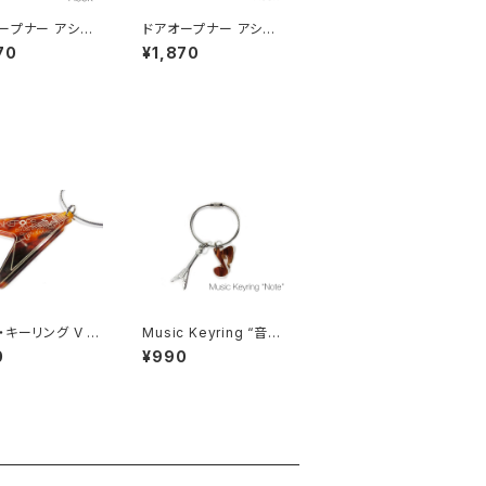
ープナー アシスト
ドアオープナー アシスト
 キーホルダー
フック キーホルダー７
70
¥1,870
・キーリング V ベ
Music Keyring “音
符”
0
¥990