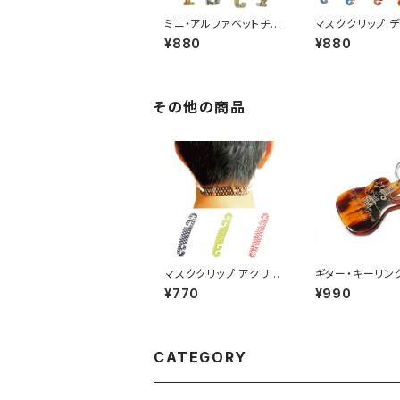
ミニ・アルファベットチャ
マスククリップ 
ーム
トックアクリル
¥880
¥880
その他の商品
マスククリップ アクリル
ギター・キーリング
蛍光メッシュ
ベッコウ
¥770
¥990
CATEGORY