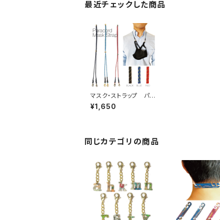
最近チェックした商品
マスク・ストラップ パラ
コード
¥1,650
同じカテゴリの商品