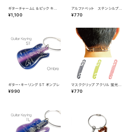
ギターチャームL ＆ピック キーリ
アルファベット ステンシルプレ
ング
ート Y
¥1,100
¥770
ギター・キーリング ST オンブレ
マスククリップ アクリル 蛍光メ
ッシュ
¥990
¥770