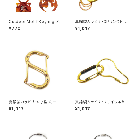
Outdoor Motif Keyring アウ
真鍮製カラビナ・３Pリング付き
トドア モチーフ キーリング
キーホルダー
¥770
¥1,017
真鍮製カラビナ・S字型 キーホ
真鍮製カラビナ・リサイクル革＆
ルダー
フック
¥1,017
¥1,017