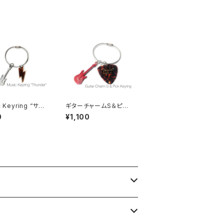
 Keyring “サン
ギターチャームS＆ピッ
ク キーリング
0
¥1,100