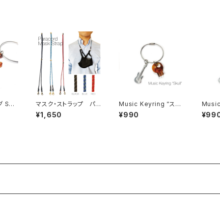
 ST
マスク・ストラップ パラ
Music Keyring “スカ
Music
コード
ル”
ダー”
¥1,650
¥990
¥99