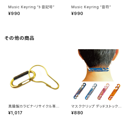
Music Keyring “ト音記号”
Music Keyring “音符”
¥990
¥990
その他の商品
真鍮製カラビナ・リサイクル革＆
マスククリップ デッドストックア
フック
クリル
¥1,017
¥880