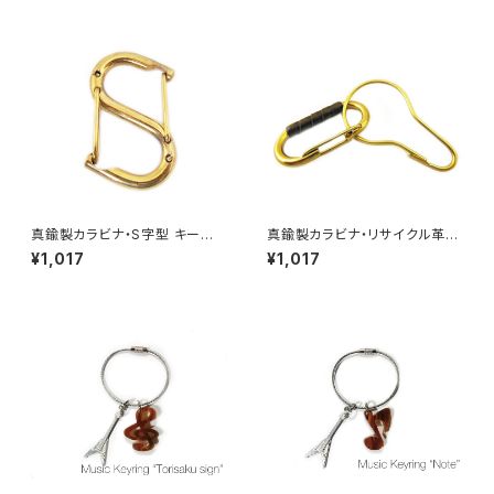
真鍮製カラビナ・S字型 キーホ
真鍮製カラビナ・リサイクル革＆
ルダー
フック
¥1,017
¥1,017