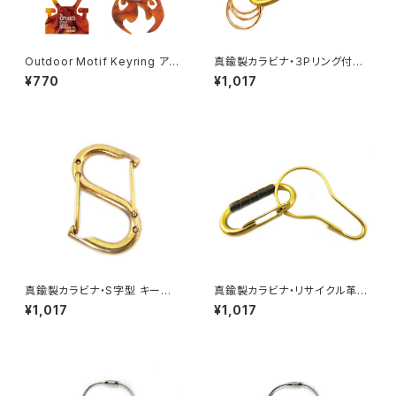
Outdoor Motif Keyring アウ
真鍮製カラビナ・３Pリング付き
トドア モチーフ キーリング
キーホルダー
¥770
¥1,017
真鍮製カラビナ・S字型 キーホ
真鍮製カラビナ・リサイクル革＆
ルダー
フック
¥1,017
¥1,017