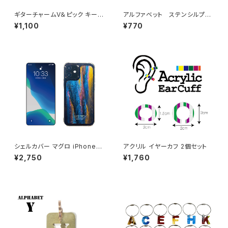
ギターチャームV＆ピック キーリ
アルファベット ステンシルプレ
ング
ート A
¥1,100
¥770
シェルカバー マグロ iPhone12
アクリル イヤーカフ 2個セット
/ iPhone12 pro 対応ケース
¥2,750
¥1,760